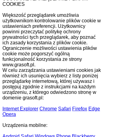
COOKIES
Większość przeglądarek umożliwia
użytkownikom kontrolowanie plików cookie w
ustawieniach preferencji. Użytkownicy
powinni przeczytać politykę ochrony
prywatności tych przeglądarek, aby poznać
ich zasady korzystania z plików cookie.
Ograniczenie możliwości ustawienia plików
cookie może pogorszyć ogólną
funkcjonalność korzystania ze strony
www.grasoft.pl.
W celu zarządzania ustawieniami cookies jak
również ich usunięcia wybierz z listy poniżej
przeglądarkę internetową, której używasz i
postępuj zgodnie z instrukcjami na każdym
urządzeniu, z którego odwiedzono stronę w
domenie grasoft.pl:
Internet Explorer
Chrome
Safari
Firefox
Edge
Opera
Urządzenia mobilne:
Android
Safari
Windows Phone
Blackberry