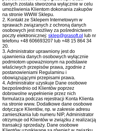
danych została stworzona wyłącznie w celu
umożliwienia Klientom dokonania zakupów
na stronie WWW Sklepu.
2. Kontakt ze Sklepem Internetowym w
sprawach związanych z ochroną danych
osobowych jest możliwy za pośrednictwem
poczty elektronicznej:
sklep@grasoft.pl
lub nr
telefonu +48 606693207 lub +48 15 864 34
20.
3. Administrator uprawniony jest do
ujawnienia danych osobowych wyłącznie
podmiotom upoważnionym na podstawie
właściwych przepisów prawa, zgodnie z
postanowieniami Regulaminu i
obowiązującymi przepisami prawa.
4. Administrator uzyskuje Dane osobowe
bezpośrednio od Klientów poprzez
dobrowolne wypełnienie przez nich
formularza podczas rejestracji Konta Klienta
na stronie www. Dodatkowe dane osobowe
dotyczące Klientów, np. w zakresie adresu
zamieszkania lub numeru NIP, Administrator
otrzymuje od Klientów w związku z realizacją
transakcji sprzedaży. Dane osobowe
Klientów uzyskiwane są również w związku