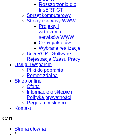
Rozszerzenia dla
InsERT GT
Sprzęt komputerowy
Strony i serwisy WWW
Projekty i
wdrożenia
serwisów WWW
Ceny pakietów
Wybrane realizacje
BiDi RCP - Software
Rejestracja Czasu Pracy
Usługi i wsparcie
Pliki do pobrania
Pomoc zdalna
Sklep online
Oferta
Informacje o sklepie i
Polityka prywatności
Regulamin sklepu
Kontakt
Cart
Strona główna
/