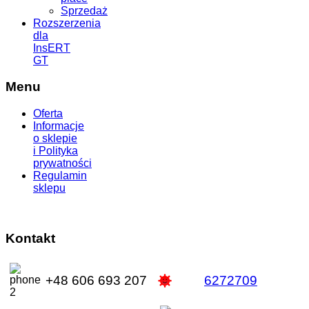
Sprzedaż
Rozszerzenia
dla
InsERT
GT
Menu
Oferta
Informacje
o sklepie
i Polityka
prywatności
Regulamin
sklepu
Kontakt
+48
606 693 207
6272709