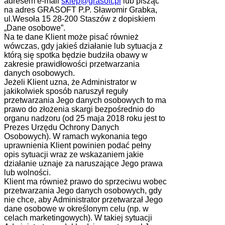
adresem e-mail
sklep@grasoft.pl
lub pisząc
na adres GRASOFT P.P. Sławomir Grabka,
ul.Wesoła 15 28-200 Staszów z dopiskiem
„Dane osobowe”.
Na te dane Klient może pisać również
wówczas, gdy jakieś działanie lub sytuacja z
którą się spotka będzie budziła obawy w
zakresie prawidłowości przetwarzania
danych osobowych.
Jeżeli Klient uzna, że Administrator w
jakikolwiek sposób naruszył reguły
przetwarzania Jego danych osobowych to ma
prawo do złożenia skargi bezpośrednio do
organu nadzoru (od 25 maja 2018 roku jest to
Prezes Urzędu Ochrony Danych
Osobowych). W ramach wykonania tego
uprawnienia Klient powinien podać pełny
opis sytuacji wraz ze wskazaniem jakie
działanie uznaje za naruszające Jego prawa
lub wolności.
Klient ma również prawo do sprzeciwu wobec
przetwarzania Jego danych osobowych, gdy
nie chce, aby Administrator przetwarzał Jego
dane osobowe w określonym celu (np. w
celach marketingowych). W takiej sytuacji