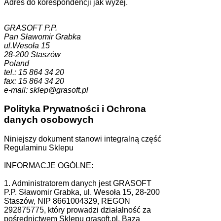
Adres do korespondencji jak wyżej.
GRASOFT P.P.
Pan Sławomir Grabka
ul.Wesoła 15
28-200 Staszów
Poland
tel.: 15 864 34 20
fax: 15 864 34 20
e-mail: sklep@grasoft.pl
Polityka Prywatności i Ochrona
danych osobowych
Niniejszy dokument stanowi integralną część
Regulaminu Sklepu
INFORMACJE OGÓLNE:
1. Administratorem danych jest GRASOFT
P.P. Sławomir Grabka, ul. Wesoła 15, 28-200
Staszów, NIP 8661004329, REGON
292875775, który prowadzi działalność za
pośrednictwem Sklepu grasoft.pl. Baza